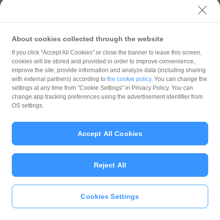
お知らせ
サポート
利用規約・ガイドライン
About cookies collected through the website
商標・登録商標について
If you click "Accept All Cookies" or close the banner to leave this screen,
ソフトバンク人権ポリシー
cookies will be stored and provided in order to improve convenience,
improve the site, provide information and analyze data (including sharing
PayPay Code of Ethics & Business Conduct
with external partners) according to
the cookie policy
. You can change the
プライバシーポリシー
settings at any time from "Cookie Settings" in Privacy Policy. You can
change app tracking preferences using the advertisement identifier from
ユーザープライバシーについて
OS settings.
ユーザーセキュリティについて
ウェブサイト利用規約
Accept All Cookies
反社会的勢力に対する方針
勧誘方針
Reject All
マネロン等基本方針
カスタマーハラスメントに関する当社の考え方
Cookies Settings