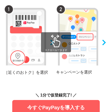
スクロールできます
キャンペーンを選択
〇
［近くのおトク］
を選択
村
＼ 1分で仮登録完了! ／
今すぐPayPayを導入する