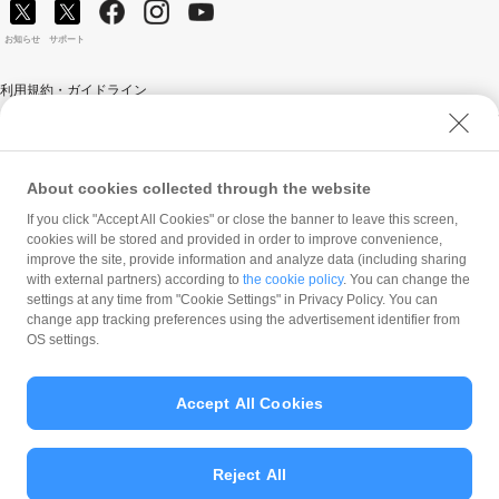
お知らせ
サポート
利用規約・ガイドライン
商標・登録商標について
ソフトバンク人権ポリシー
PayPay Code of Ethics & Business Conduct
About cookies collected through the website
プライバシーポリシー
If you click "Accept All Cookies" or close the banner to leave this screen,
cookies will be stored and provided in order to improve convenience,
ユーザープライバシーについて
improve the site, provide information and analyze data (including sharing
ユーザーセキュリティについて
with external partners) according to
the cookie policy
. You can change the
settings at any time from "Cookie Settings" in Privacy Policy. You can
ウェブサイト利用規約
change app tracking preferences using the advertisement identifier from
OS settings.
反社会的勢力に対する方針
勧誘方針
Accept All Cookies
マネロン等基本方針
カスタマーハラスメントに関する当社の考え方
Reject All