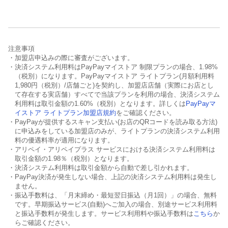
注意事項
・加盟店申込みの際に審査がございます。
・決済システム利用料はPayPayマイストア 制限プランの場合、1.98%
（税別）になります。PayPayマイストア ライトプラン(月額利用料
1,980円（税別）/店舗ごと)を契約し、加盟店店舗（実際にお店とし
て存在する実店舗）すべてで当該プランを利用の場合、決済システム
利用料は取引金額の1.60%（税別）となります。詳しくは
PayPayマ
イストア ライトプラン加盟店規約
をご確認ください。
・PayPayが提供するスキャン支払い(お店のQRコードを読み取る方法)
に申込みをしている加盟店のみが、ライトプランの決済システム利用
料の優遇料率が適用になります。
・アリペイ・アリペイプラス サービスにおける決済システム利用料は
取引金額の1.98％（税別）となります。
・決済システム利用料は取引金額から自動で差し引かれます。
・PayPay決済が発生しない場合、上記の決済システム利用料は発生し
ません。
・振込手数料は、「月末締め・最短翌日振込（月1回）」の場合、無料
です。早期振込サービス(自動)へご加入の場合、別途サービス利用料
と振込手数料が発生します。サービス利用料や振込手数料は
こちら
か
らご確認ください。