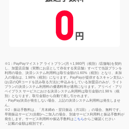
※1：PayPayマイストア ライトプラン(月々1,980円（税別）/店舗毎)を契約
し、加盟店店舗（実際にお店として存在する実店舗）すべてで当該プランを
利用の場合、決済システム利用料は取引金額の1.60%（税別）となり、未加
入の場合は、1.98%（税別）になります。PayPayが提供するスキャン支払い
(お店のQRコードを読み取る方法)に申込みをしている加盟店のみが、ライト
プランの決済システム利用料の優遇料率が適用になります。アリペイ・アリ
ペイプラス サービスにおける決済システム利用料は取引金額の1.98％（税
別）となります。取引金額から自動で差し引かれます。
・PayPay決済が発生しない場合、上記の決済システム利用料は発生しませ
ん。
※2：振込手数料は、「月末締め・翌日振込（月1回）」の場合、無料です。
早期振込サービス(自動)へご加入の場合、別途サービス利用料と振込手数料が
発生します。サービス利用料や振込手数料は
こちら
からご確認ください
・記載の金額は税別です。