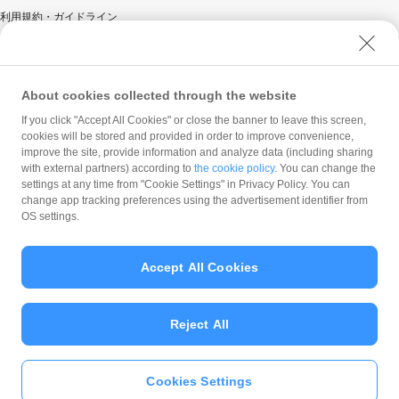
利用規約・ガイドライン
商標・登録商標について
ソフトバンク人権ポリシー
PayPay Code of Ethics & Business Conduct
About cookies collected through the website
プライバシーポリシー
If you click "Accept All Cookies" or close the banner to leave this screen,
cookies will be stored and provided in order to improve convenience,
ユーザープライバシーについて
improve the site, provide information and analyze data (including sharing
ユーザーセキュリティについて
with external partners) according to
the cookie policy
. You can change the
settings at any time from "Cookie Settings" in Privacy Policy. You can
ウェブサイト利用規約
change app tracking preferences using the advertisement identifier from
反社会的勢力に対する方針
OS settings.
勧誘方針
マネロン等基本方針
Accept All Cookies
カスタマーハラスメントに関する当社の考え方
Reject All
Cookies Settings