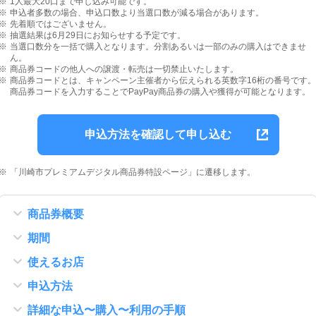
1人最大20口まで申し込み可能です。
申込者多数の場合、申込口数より当選口数が減る場合があります。
先着順ではございません。
抽選結果は6月29日にお知らせする予定です。
当選口数分を一括で購入となります。分割あるいは一部のみの購入はできませ
ん。
商品券コードの他人への譲渡・転売は一切禁止いたします。
商品券コードとは、キャンペーン主催者から伝えられる英数字16桁の番号です。
商品券コードを入力することでPayPay商品券の購入や獲得が可能となります。
申込方法を確認して申し込む
「川崎市プレミアムデジタル商品券特設ページ」に遷移します。
商品券概要
期間
使えるお店
申込方法
詳細な申込〜購入〜利用の手順