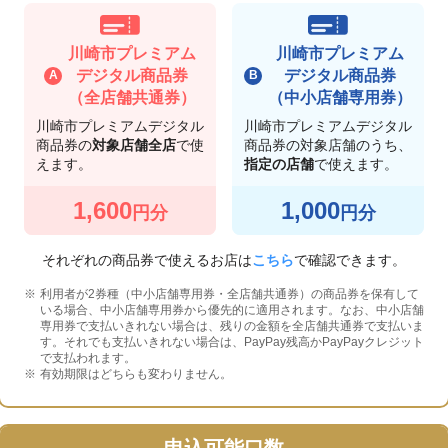
川崎市プレミアム
川崎市プレミアム
デジタル商品券
デジタル商品券
（全店舗共通券）
（中小店舗専用券）
川崎市プレミアムデジタル
川崎市プレミアムデジタル
商品券の
対象店舗全店
で使
商品券の対象店舗のうち、
えます。
指定の店舗
で使えます。
1,600
1,000
円分
円分
それぞれの商品券で使えるお店は
こちら
で確認できます。
利用者が2券種（中小店舗専用券・全店舗共通券）の商品券を保有して
いる場合、中小店舗専用券から優先的に適用されます。なお、中小店舗
専用券で支払いきれない場合は、残りの金額を全店舗共通券で支払いま
す。それでも支払いきれない場合は、PayPay残高かPayPayクレジット
で支払われます。
有効期限はどちらも変わりません。