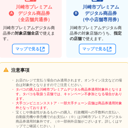
川崎市プレミアム
川崎市プレミアム
デジタル商品券
デジタル商品券
（全店舗共通券）
（中小店舗専用券）
川崎市プレミアムデジタル商
川崎市プレミアムデジタル商
品券の
対象店舗全店
で使えま
品券の対象店舗のうち、
指定
す。
の店舗
で使えます。
マップで見る
マップで見る
注意事項
お店のレジで支払う場合のみ適用されます。オンライン注文などの場
合は対象外となりますのでご注意ください。
タバコの購入は川崎市プレミアムデジタル商品券適用対象外となりま
す。タバコを取扱う店舗では、キャンペーン不参加となる場合があり
ます。
大手コンビニエンスストア・一部大手チェーン店舗は商品券適用対象
外となっております。
宝くじや換金性があるものへの購入、行政機関への手数料の支払い、
自動販売機や券売機でのお支払い（※）は川崎市プレミアムデジタル
商品券適用対象外です。（※一部例外店舗がございます。詳しくはマ
ップでご確認ください。）