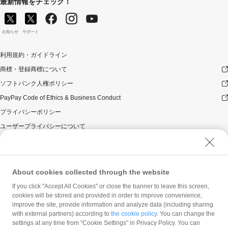
最新情報をチェック！
お知らせ
サポート
利用規約・ガイドライン
商標・登録商標について
ソフトバンク人権ポリシー
PayPay Code of Ethics & Business Conduct
プライバシーポリシー
ユーザープライバシーについて
ユーザーセキュリティについて
ウェブサイト利用規約
反社会的勢力に対する方針
About cookies collected through the website
勧誘方針
If you click "Accept All Cookies" or close the banner to leave this screen,
cookies will be stored and provided in order to improve convenience,
マネロン等基本方針
improve the site, provide information and analyze data (including sharing
カスタマーハラスメントに関する当社の考え方
with external partners) according to
the cookie policy
. You can change the
settings at any time from "Cookie Settings" in Privacy Policy. You can