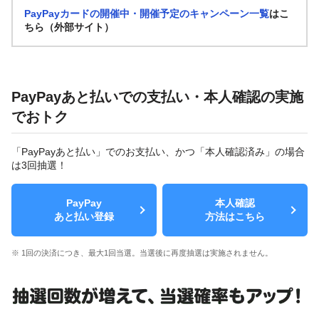
PayPayカードの開催中・開催予定のキャンペーン一覧
はこ
ちら（外部サイト）
PayPayあと払いでの支払い・本人確認の実施
でおトク
「PayPayあと払い」でのお支払い、かつ「本人確認済み」の場合
は3回抽選！
PayPay
本人確認
あと払い登録
方法はこちら
※ 1回の決済につき、最大1回当選。当選後に再度抽選は実施されません。