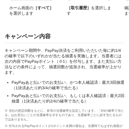
ホーム画面の
［すべて］
［取引履歴］
を選択しま
確
を選択します
す
ま
キャンペーン内容
キャンペーン期間中、PayPay決済をご利用いただいた毎に約1/4
の確率で以下のいずれかが当たる抽選を実施します。当選者には
次の内容でPayPayポイント（※1）を付与します。また支払い方
法などの条件によって、抽選回数が追加され、当選確率が上がり
ます。
PayPayあと払いでのお支払い、かつ本人確認済：最大3回抽選
（1決済あたり約3/4の確率で当たる）
PayPayあと払いでのお支払い、もしくは本人確認済：最大2回
抽選（1決済あたり約2/4の確率で当たる）
※ 当社の想定回数をもとに、各等の当選確率を設定しています。「3/4の確率で当た
る」はお支払いごとの当選確率を示すものであり、当選確率ごとに必ず当たるもの
ではありません。
※ 付与されるPayPayポイントが1ポイント未満の場合は、当選時でもはずれ画面が