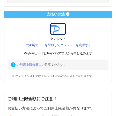
支払い方法 ❷
クレジット
PayPayカードを登録してクレジットを利用する
PayPayカードはPayPayアプリから申し込めます
ご利用上限金額
にご注意ください。
※ オンラインストアはクレジットが非対応のストアがあります。
ご利用上限金額にご注意！
お支払い方法によってご利用上限金額が異なります。