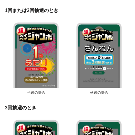
1回または2回抽選のとき
当選の場合
落選の場合
3回抽選のとき