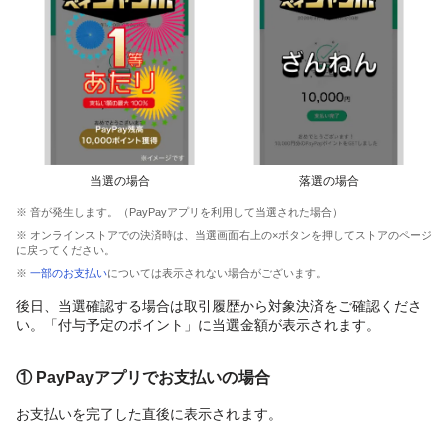
当選の場合
落選の場合
※ 音が発生します。（PayPayアプリを利用して当選された場合）
※ オンラインストアでの決済時は、当選画面右上の×ボタンを押してストアのページ
に戻ってください。
※
一部のお支払い
については表示されない場合がございます。
後日、当選確認する場合は取引履歴から対象決済をご確認くださ
い。「付与予定のポイント」に当選金額が表示されます。
① PayPayアプリでお支払いの場合
お支払いを完了した直後に表示されます。