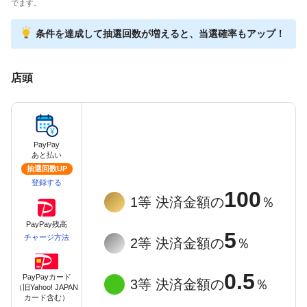
でます。
条件を達成して抽選回数が増えると、当選確率もアップ！
店頭
PayPay
あと払い
抽選回数UP
登録する
100
1等 決済金額の
％
PayPay残高
5
チャージ方法
2等 決済金額の
％
0.5
PayPayカード
3等 決済金額の
％
（旧Yahoo! JAPAN
カード含む）