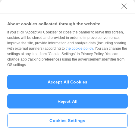
（2022年10月〜12月）キャンペーン規約
About cookies collected through the website
キャンペーン名称
If you click "Accept All Cookies" or close the banner to leave this screen,
cookies will be stored and provided in order to improve convenience,
日本全国全額チャンス！超ペイペイジャンボ（2022年10月〜12
improve the site, provide information and analyze data (including sharing
月）
with external partners) according to
the cookie policy
. You can change the
settings at any time from "Cookie Settings" in Privacy Policy. You can
change app tracking preferences using the advertisement identifier from
OS settings.
キャンペーン期間
2022年10月17日（月）9:00～2022年12月28日（水）23:59
Accept All Cookies
全て読む
キャンペーン主催者
Reject All
PayPay株式会社
Cookies Settings
いますぐ
PayPayアプリ
をダウンロ
その他のおトクなキャンペーン
ード
＞＞
概要