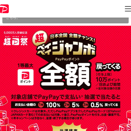
本キャンペーンは 2022年12月28日 23:59 に終了致しました。ページ内の情
報はキャンペーン終了時点のものになります。
開催中のキャンペーン一覧
は
こちら。