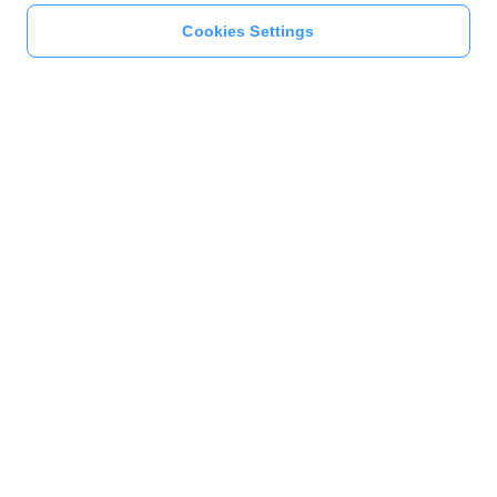
Cookies Settings
本人確認をする
このページをシェア
キャンペーン
本人確認すると参加できる！モスバーガー – 参加条件 | 本人確認をする
一般の利用者様
店舗オーナー様
PayPay加盟店様
法人のお客様
自治体の担当者様
PayPay株式会社
最新情報をチェック！