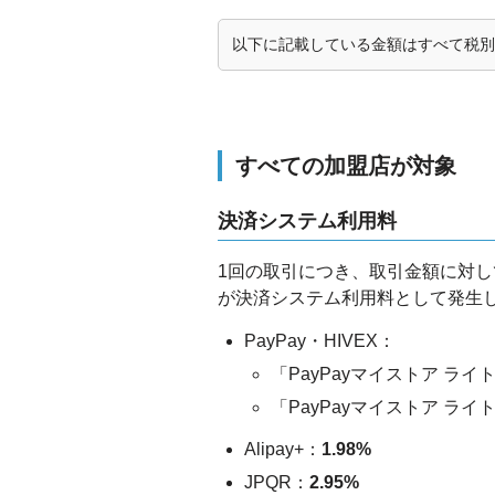
以下に記載している金額はすべて税別
すべての加盟店が対象
決済システム利用料
1回の取引につき、取引金額に対
が決済システム利用料として発生
PayPay・HIVEX：
「PayPayマイストア ラ
「PayPayマイストア ラ
Alipay+：
1.98%
JPQR：
2.95%