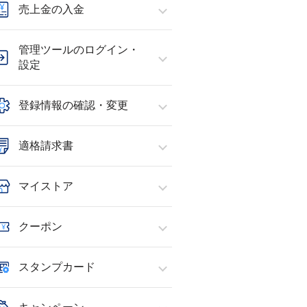
売上金の入金
管理ツールのログイン・
設定
登録情報の確認・変更
適格請求書
マイストア
クーポン
スタンプカード