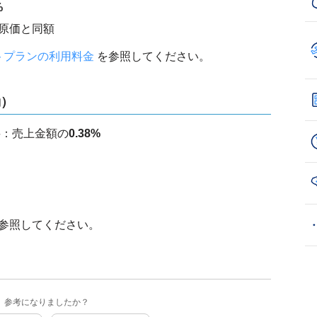
%
原価と同額
イトプランの利用料金
を参照してください。
動）
料：売上金額の
0.38%
参照してください。
参考になりましたか？