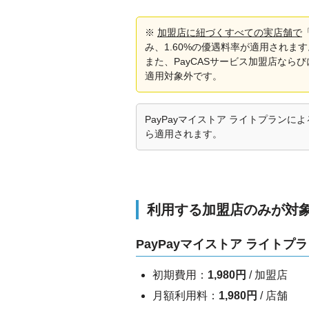
※
加盟店に紐づくすべての実店舗で
み、1.60%の優遇料率が適用され
また、PayCASサービス加盟店ならび
適用対象外です。
PayPayマイストア ライトプラン
ら適用されます。
利用する加盟店のみが対
PayPayマイストア ライトプ
初期費用：
1,980円
/ 加盟店
月額利用料：
1,980円
/ 店舗