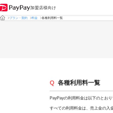
加盟店様向け
プラン・契約
料金
各種利用料一覧
各種利用料一覧
PayPayの利用料金は以下のとお
すべての利用料金は、売上金の入