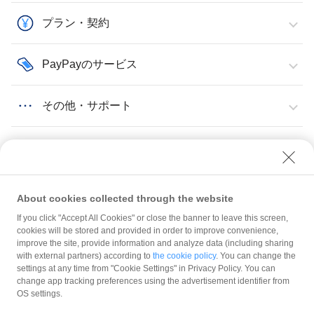
プラン・契約
PayPayのサービス
その他・サポート
About cookies collected through the website
If you click "Accept All Cookies" or close the banner to leave this screen,
プラン・契約
プラン・契約内容
法人化／個人化するが、登録している事業形態は変更できる？
cookies will be stored and provided in order to improve convenience,
improve the site, provide information and analyze data (including sharing
with external partners) according to
the cookie policy
. You can change the
規約
settings at any time from "Cookie Settings" in Privacy Policy. You can
ガイドライン
change app tracking preferences using the advertisement identifier from
OS settings.
最新情報をチェック！