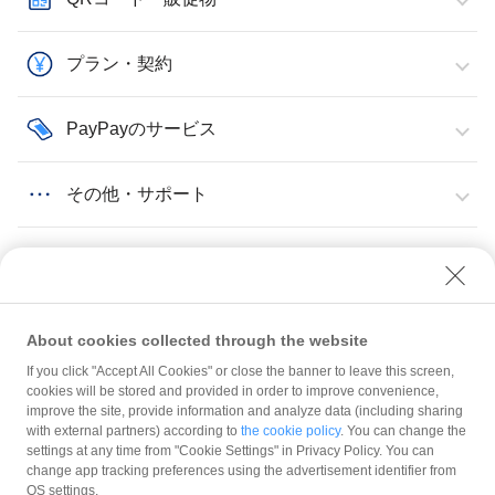
プラン・契約
PayPayのサービス
その他・サポート
About cookies collected through the website
If you click "Accept All Cookies" or close the banner to leave this screen,
その他・サポート
POSレジ・Airペイ
AirペイでPayPay決済を利用するには？
cookies will be stored and provided in order to improve convenience,
improve the site, provide information and analyze data (including sharing
with external partners) according to
the cookie policy
. You can change the
規約
settings at any time from "Cookie Settings" in Privacy Policy. You can
ガイドライン
change app tracking preferences using the advertisement identifier from
OS settings.