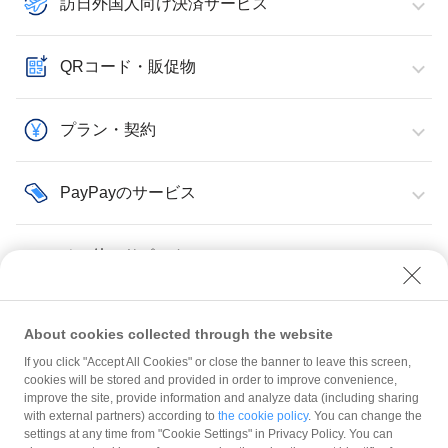
訪日外国人向け決済サービス
QRコード・販促物
プラン・契約
PayPayのサービス
その他・サポート
About cookies collected through the website
If you click "Accept All Cookies" or close the banner to leave this screen,
その他・サポート
cookies will be stored and provided in order to improve convenience,
improve the site, provide information and analyze data (including sharing
with external partners) according to
the cookie policy
. You can change the
規約
settings at any time from "Cookie Settings" in Privacy Policy. You can
ガイドライン