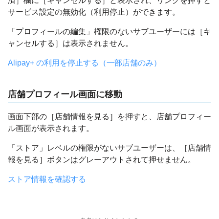
済］欄に［キャンセルする］と表示され、リンクを押すと
サービス設定の無効化（利用停止）ができます。
「プロフィールの編集」権限のないサブユーザーには［キ
ャンセルする］は表示されません。
Alipay+ の利用を停止する（一部店舗のみ）
店舗プロフィール画面に移動
画面下部の［店舗情報を見る］を押すと、店舗プロフィー
ル画面が表示されます。
「ストア」レベルの権限がないサブユーザーは、［店舗情
報を見る］ボタンはグレーアウトされて押せません。
ストア情報を確認する