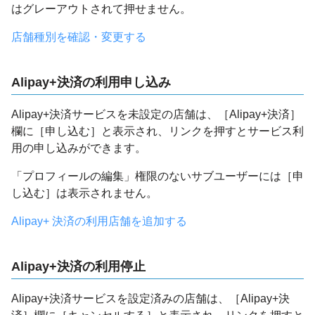
はグレーアウトされて押せません。
店舗種別を確認・変更する
Alipay+決済の利用申し込み
Alipay+決済サービスを未設定の店舗は、［Alipay+決済］
欄に［申し込む］と表示され、リンクを押すとサービス利
用の申し込みができます。
「プロフィールの編集」権限のないサブユーザーには［申
し込む］は表示されません。
Alipay+ 決済の利用店舗を追加する
Alipay+決済の利用停止
Alipay+決済サービスを設定済みの店舗は、［Alipay+決