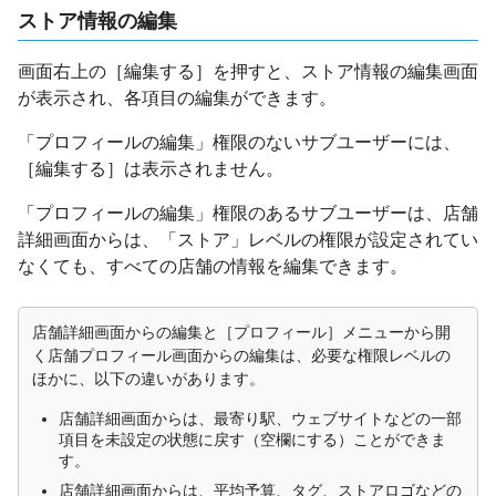
ストア情報の編集
画面右上の［編集する］を押すと、ストア情報の編集画面
が表示され、各項目の編集ができます。
「プロフィールの編集」権限のないサブユーザーには、
［編集する］は表示されません。
「プロフィールの編集」権限のあるサブユーザーは、店舗
詳細画面からは、「ストア」レベルの権限が設定されてい
なくても、すべての店舗の情報を編集できます。
店舗詳細画面からの編集と［プロフィール］メニューから開
く店舗プロフィール画面からの編集は、必要な権限レベルの
ほかに、以下の違いがあります。
店舗詳細画面からは、最寄り駅、ウェブサイトなどの一部
項目を未設定の状態に戻す（空欄にする）ことができま
す。
店舗詳細画面からは、平均予算、タグ、ストアロゴなどの