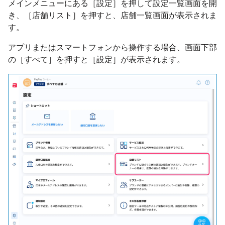
メインメニューにある［設定］を押して設定一覧画面を開
き、［店舗リスト］を押すと、店舗一覧画面が表示されま
す。
アプリまたはスマートフォンから操作する場合、画面下部
の［すべて］を押すと［設定］が表示されます。