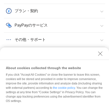
プラン・契約
PayPayのサービス
その他・サポート
About cookies collected through the website
If you click "Accept All Cookies" or close the banner to leave this screen,
登録情報の確認・変更
ストア情報
店舗一覧を確認する
cookies will be stored and provided in order to improve convenience,
improve the site, provide information and analyze data (including sharing
with external partners) according to
the cookie policy
. You can change the
規約
settings at any time from "Cookie Settings" in Privacy Policy. You can
ガイドライン
change app tracking preferences using the advertisement identifier from
OS settings.
最新情報をチェック！