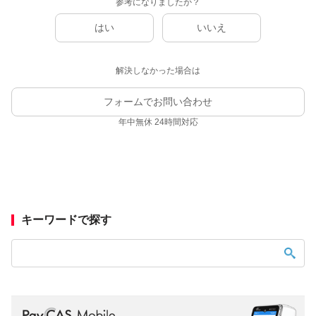
参考になりましたか？
はい
いいえ
解決しなかった場合は
フォームでお問い合わせ
年中無休 24時間対応
キーワードで探す