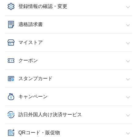
登録情報の確認・変更
適格請求書
マイストア
クーポン
スタンプカード
キャンペーン
訪日外国人向け決済サービス
QRコード・販促物