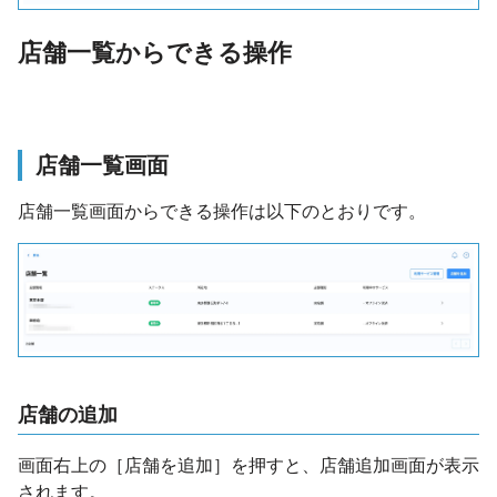
店舗一覧からできる操作
店舗一覧画面
店舗一覧画面からできる操作は以下のとおりです。
店舗の追加
画面右上の［店舗を追加］を押すと、店舗追加画面が表示
されます。