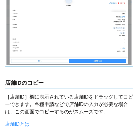
店舗IDのコピー
［店舗ID］欄に表示されている店舗IDをドラッグしてコピ
ーできます。各種申請などで店舗IDの入力が必要な場合
は、この画面でコピーするのがスムーズです。
店舗IDとは