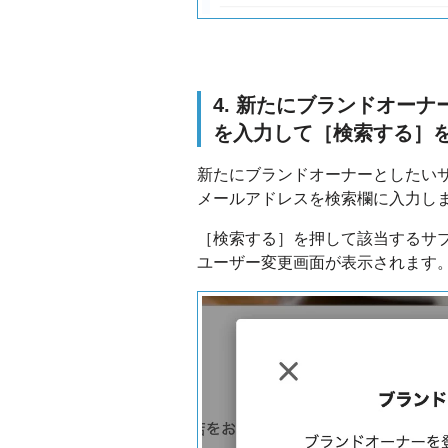
4. 新たにブランドオー
を入力して［検索する］
新たにブランドオーナーとしたいサブユー
メールアドレスを検索欄に入力し
［検索する］を押して該当するサ
ユーザー変更画面が表示されます