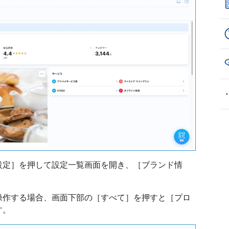
設定］を押して設定一覧画面を開き、［ブランド情
操作する場合、画面下部の［すべて］を押すと［プロ
す。