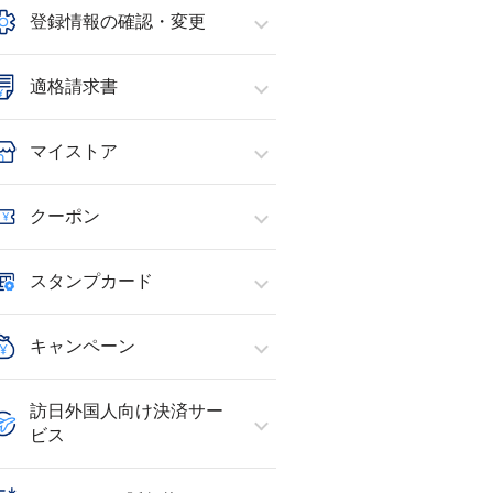
登録情報の確認・変更
適格請求書
マイストア
クーポン
スタンプカード
キャンペーン
訪日外国人向け決済サー
ビス