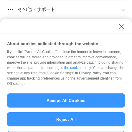
その他・サポート
About cookies collected through the website
If you click "Accept All Cookies" or close the banner to leave this screen,
スタンプカード
概要・操作手順
スタンプカードの詳細設定
cookies will be stored and provided in order to improve convenience,
improve the site, provide information and analyze data (including sharing
with external partners) according to
the cookie policy
. You can change the
規約
settings at any time from "Cookie Settings" in Privacy Policy. You can
ガイドライン
change app tracking preferences using the advertisement identifier from
OS settings.
最新情報をチェック！
Accept All Cookies
加盟店サポート
Reject All