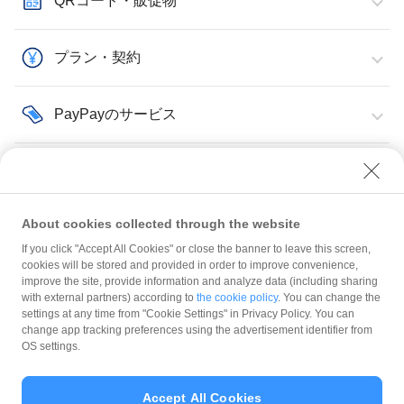
QRコード・販促物
プラン・契約
PayPayのサービス
その他・サポート
About cookies collected through the website
If you click "Accept All Cookies" or close the banner to leave this screen,
cookies will be stored and provided in order to improve convenience,
improve the site, provide information and analyze data (including sharing
with external partners) according to
the cookie policy
. You can change the
規約
settings at any time from "Cookie Settings" in Privacy Policy. You can
ガイドライン
change app tracking preferences using the advertisement identifier from
OS settings.
最新情報をチェック！
Accept All Cookies