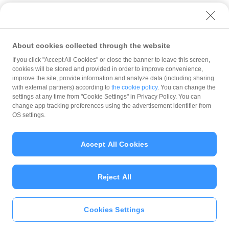
About cookies collected through the website
If you click "Accept All Cookies" or close the banner to leave this screen,
管理ツールのログイン・設定
ログイン
「アカウントがロックされています」とエラーが出てログインに失敗する
cookies will be stored and provided in order to improve convenience,
improve the site, provide information and analyze data (including sharing
with external partners) according to
the cookie policy
. You can change the
規約
settings at any time from "Cookie Settings" in Privacy Policy. You can
ガイドライン
change app tracking preferences using the advertisement identifier from
OS settings.
最新情報をチェック！
Accept All Cookies
加盟店サポート
Reject All
Cookies Settings