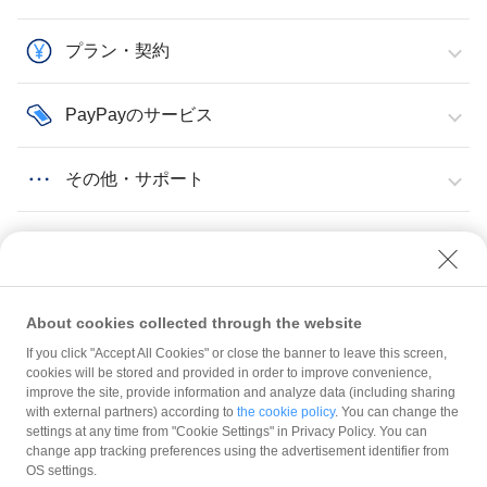
プラン・契約
PayPayのサービス
その他・サポート
About cookies collected through the website
If you click "Accept All Cookies" or close the banner to leave this screen,
店頭での取引
取引履歴
取引履歴・入金履歴のCSVファイルが正常に開けない場合の対処方法
cookies will be stored and provided in order to improve convenience,
improve the site, provide information and analyze data (including sharing
with external partners) according to
the cookie policy
. You can change the
規約
settings at any time from "Cookie Settings" in Privacy Policy. You can
ガイドライン
change app tracking preferences using the advertisement identifier from
OS settings.