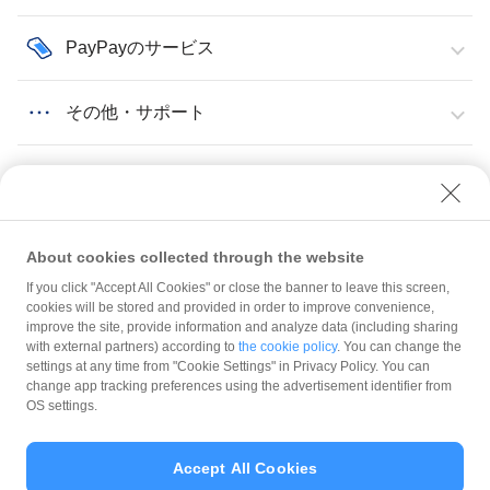
PayPayのサービス
その他・サポート
About cookies collected through the website
If you click "Accept All Cookies" or close the banner to leave this screen,
登録情報の確認・変更
ストア情報
ストア情報の更新がマップに反映されるまでどれくらいかかる？
cookies will be stored and provided in order to improve convenience,
improve the site, provide information and analyze data (including sharing
with external partners) according to
the cookie policy
. You can change the
規約
settings at any time from "Cookie Settings" in Privacy Policy. You can
ガイドライン
change app tracking preferences using the advertisement identifier from
OS settings.
最新情報をチェック！
Accept All Cookies