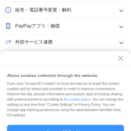
紛失・電話番号変更・解約
PayPayアプリ・補償
外部サービス連携
PayPayクレジット・PayPayカード
加盟店について
About cookies collected through the website
If you click "Accept All Cookies" or close the banner to leave this screen,
cookies will be stored and provided in order to improve convenience,
PayPay給与受取
improve the site, provide information and analyze data (including sharing
with external partners) according to
the cookie policy
. You can change the
settings at any time from "Cookie Settings" in Privacy Policy. You can
トラブル・よくあるお問い合わせ
change app tracking preferences using the advertisement identifier from
OS settings.