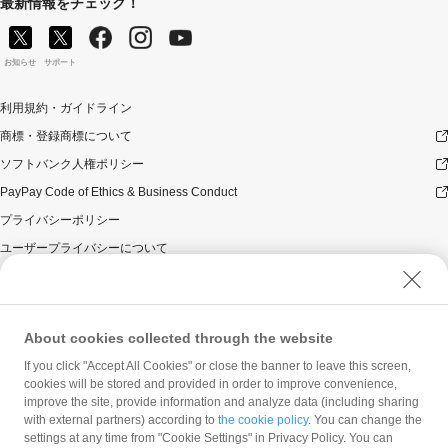
最新情報をチェック！
お知らせ
サポート
利用規約・ガイドライン
商標・登録商標について
ソフトバンク人権ポリシー
PayPay Code of Ethics & Business Conduct
プライバシーポリシー
ユーザープライバシーについて
ユーザーセキュリティについて
ウェブサイト利用規約
反社会的勢力に対する方針
About cookies collected through the website
勧誘方針
If you click "Accept All Cookies" or close the banner to leave this screen,
cookies will be stored and provided in order to improve convenience,
マネロン等基本方針
improve the site, provide information and analyze data (including sharing
カスタマーハラスメントに関する当社の考え方
with external partners) according to
the cookie policy
. You can change the
settings at any time from "Cookie Settings" in Privacy Policy. You can