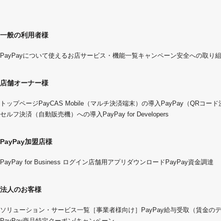
一般の利用者様
PayPayについて
使えるお店
サービス・機能一覧
キャンペーン
安全への取り
店舗オーナー様
トップページ
PayCAS Mobile（マルチ決済端末）の導入
PayPay（QRコー
セルフ決済（自動販売機）への導入
PayPay for Developers
PayPay加盟店様
PayPay for Business ログイン
店舗用アプリダウンロード
PayPay資金調達
法人のお客様
ソリューション・サービス一覧
［事業者様向け］PayPay給与受取（賃金の
PayPay商品特定クーポン/キャンペーン