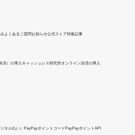
組み
よくあるご質問
お知らせ
公式ストア
特集記事
ド決済）の導入
キャッシュレス研究所
オンライン決済の導入
デジタル払い）
PayPayポイントコード
PayPayポイントAPI