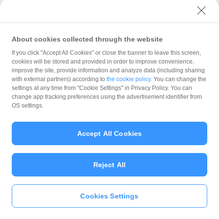
ユーザーセキュリティについて
ウェブサイト利用規約
反社会的勢力に対する方針
About cookies collected through the website
勧誘方針
If you click "Accept All Cookies" or close the banner to leave this screen,
cookies will be stored and provided in order to improve convenience,
マネロン等基本方針
improve the site, provide information and analyze data (including sharing
カスタマーハラスメントに関する当社の考え方
with external partners) according to
the cookie policy
. You can change the
settings at any time from "Cookie Settings" in Privacy Policy. You can
change app tracking preferences using the advertisement identifier from
OS settings.
Accept All Cookies
© PayPay Corporation
Reject All
Cookies Settings
いますぐ
PayPayアプリ
をダウンロ
ード
＞＞