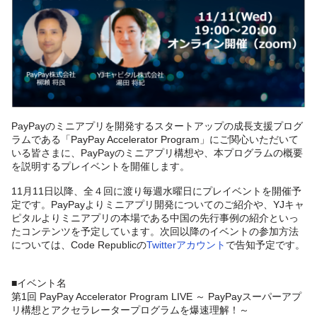
PayPay
のミニアプリを開発するスタートアップの成長支援プログ
ラムである「
PayPay Accelerator Program
」にご関心いただいて
いる皆さまに、
PayPay
のミニアプリ構想や、本プログラムの概要
を説明するプレイベントを開催します。
11
月
11
日以降、全４回に渡り毎週水曜日にプレイベントを開催予
定です。
PayPay
よりミニアプリ開発についてのご紹介や、
YJ
キャ
ピタルよりミニアプリの本場である中国の先行事例の紹介といっ
たコンテンツを予定しています。次回以降のイベントの参加方法
については、Code Republicの
Twitterアカウント
で告知予定です。
■イベント名
第1回 PayPay Accelerator Program LIVE ～ PayPayスーパーアプ
リ構想とアクセラレータープログラムを爆速理解！～