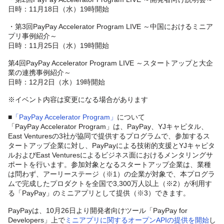
日時：11月18日（水）19時開始
・第3回PayPay Accelerator Program LIVE ～中国におけるミニア
プリ事例紹介～
日時：11月25日（水）19時開始
第4回PayPay Accelerator Program LIVE ～スタートアップと大企
業の連携事例紹介～
日時：12月2日（水）19時開始
※イベント内容は変更になる場合があります
■
「PayPay Accelerator Program
」
について
「PayPay Accelerator Program」は、PayPay、YJキャピタル、
East Venturesの3社が協同で提供するプログラムで、参加するス
タートアップ企業に対し、PayPayによる技術的支援とYJキャピタ
ルおよびEast Venturesによるビジネス面におけるメンタリングサ
ポートを行います。参加対象となるスタートアップ企業は、業種
は問わず、アーリーステージ（※1）の企業が対象で、本プログラ
ムで完成したプロダクトを全国で3,300万人以上（※2）が利用す
る「PayPay」のミニアプリとして提供（※3）できます。
PayPayは、10月26日より開発者向けツール「PayPay for
Developers」上で
ミニアプリに関するオープンAPI
の提供を開始
し