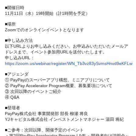
■開催日時
11月11日（水）19時開始（計1時間を予定）
■場所
Zoomでのオンラインイベントとなります
■申し込み方法
以下URLよりお申し込みください。お申込みいただいたメールア
ドレスまで、イベント参加用URLを送付いたします。
申し込みURL：
https://zoom.us/webinar/register/WN_Tb3vz83ySvmsHnvd9eKFLw
■アジェンダ
① PayPayのスーパーアプリ構想、ミニアプリについて
② PayPay Accelerator Program概要、募集要項について
③ 次回以降のイベントご紹介
④ Q&A
■登壇者
PayPay株式会社 事業開発部 部長 柳瀬 将良
YJキャピタル株式会社 インベストメントマネジャー 湯田 将紀
■ご参考：次回以降、開催予定のイベント
・第2回PayPay Accelerator Program LIVE ～開発者向け説明会～