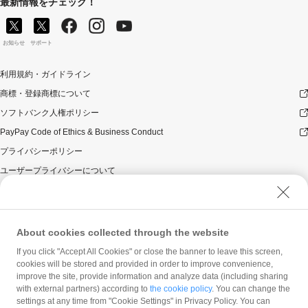
最新情報をチェック！
お知らせ
サポート
利用規約・ガイドライン
商標・登録商標について
ソフトバンク人権ポリシー
PayPay Code of Ethics & Business Conduct
プライバシーポリシー
ユーザープライバシーについて
ユーザーセキュリティについて
ウェブサイト利用規約
反社会的勢力に対する方針
About cookies collected through the website
勧誘方針
If you click "Accept All Cookies" or close the banner to leave this screen,
cookies will be stored and provided in order to improve convenience,
マネロン等基本方針
improve the site, provide information and analyze data (including sharing
カスタマーハラスメントに関する当社の考え方
with external partners) according to
the cookie policy
. You can change the
settings at any time from "Cookie Settings" in Privacy Policy. You can