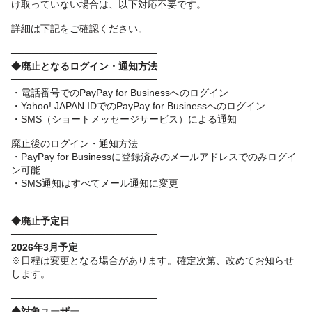
け取っていない場合は、以下対応不要です。
詳細は下記をご確認ください。
─────────────────────
◆廃止となるログイン・通知方法
─────────────────────
・電話番号でのPayPay for Businessへのログイン
・Yahoo! JAPAN IDでのPayPay for Businessへのログイン
・SMS（ショートメッセージサービス）による通知
廃止後のログイン・通知方法
・PayPay for Businessに登録済みのメールアドレスでのみログイ
ン可能
・SMS通知はすべてメール通知に変更
─────────────────────
◆廃止予定日
─────────────────────
2026年3月予定
※日程は変更となる場合があります。確定次第、改めてお知らせ
します。
─────────────────────
◆対象ユーザー