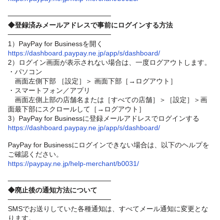
─────────────────────
◆登録済みメールアドレスで事前にログインする方法
─────────────────────
1）PayPay for Businessを開く
https://dashboard.paypay.ne.jp/app/s/dashboard/
2）ログイン画面が表示されない場合は、一度ログアウトします。
・パソコン
画面左側下部 ［設定］＞ 画面下部［→ログアウト］
・スマートフォン／アプリ
画面左側上部の店舗名または［すべての店舗］＞［設定］＞画
面最下部にスクロールして［→ログアウト］
3）PayPay for Businessに登録メールアドレスでログインする
https://dashboard.paypay.ne.jp/app/s/dashboard/
PayPay for Businessにログインできない場合は、以下のヘルプを
ご確認ください。
https://paypay.ne.jp/help-merchant/b0031/
─────────────────────
◆廃止後の通知方法について
─────────────────────
SMSでお送りしていた各種通知は、すべてメール通知に変更とな
ります。