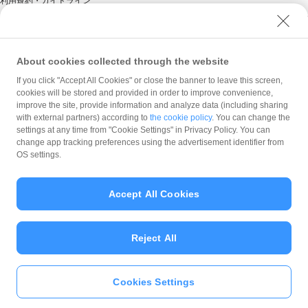
利用規約・ガイドライン
商標・登録商標について
ソフトバンク人権ポリシー
PayPay Code of Ethics & Business Conduct
About cookies collected through the website
プライバシーポリシー
If you click "Accept All Cookies" or close the banner to leave this screen,
cookies will be stored and provided in order to improve convenience,
ユーザープライバシーについて
improve the site, provide information and analyze data (including sharing
ユーザーセキュリティについて
with external partners) according to
the cookie policy
. You can change the
settings at any time from "Cookie Settings" in Privacy Policy. You can
ウェブサイト利用規約
change app tracking preferences using the advertisement identifier from
反社会的勢力に対する方針
OS settings.
勧誘方針
マネロン等基本方針
Accept All Cookies
カスタマーハラスメントに関する当社の考え方
Reject All
Cookies Settings