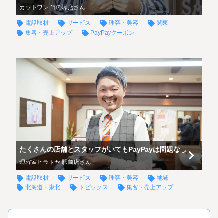
カットワン 竹の塚店さん
電話取材
サービス
理容・美容
関東
集客・売上アップ
PayPayクーポン
たくさんの店舗とスタッフがいてもPayPayは問題なし
理容室ヒラトヤ 駅前店さん
電話取材
サービス
理容・美容
地域
北海道・東北
トピックス
集客・売上アップ