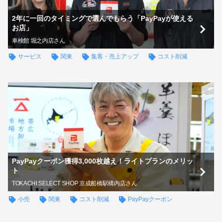
2年に一回のタイミングで選んでもらう「PayPayが使える
お店」
車検館 堀之内店さん
サービス
関東
集客・売上アップ
コスト削減
PayPayクーポン獲得3,000枚越え！ライトプランのメリッ
ト
TOKACHI SELECT SHOP 京成船橋駅構内店さん
小売
関東
コスト削減
PayPayクーポン