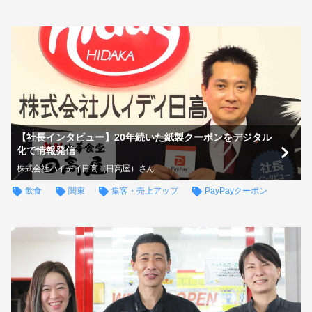
【社長インタビュー】20年続いた紙製クーポンをデジタル
化で情報発信
株式会社ハイデイ日高（日高屋）さん
飲食
関東
集客・売上アップ
PayPayクーポン