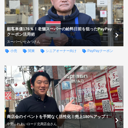
顧客単価176％！老舗スーパーの給料日前を狙ったPayPay
クーポン活用術
スーパーいせみつさん
小売
関東
シニアオーナー向け
PayPayクーポン
商店会のイベントを手間なく活性化！売上180%アップ！
中野ふれあいロード北商店会さん