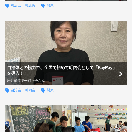
商店会・商店街
関東
自治体との協力で、全国で初めて町内会として「PayPay」
を導入！
岩井町原第一町内会さん
自治会・町内会​
関東