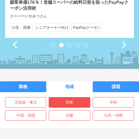
顧客単価176％！老舗スーパーの給料日前を狙ったPayPayク
ーポン活用術
スーパーいせみつさん
小売
関東
シニアオーナー向け
PayPayクーポン
1
2
3
4
5
業種
地域
課題
北海道・東北
関東
中部
中国・四国
近畿
九州・沖縄