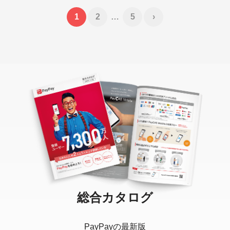
1
2
…
5
›
総合カタログ
PayPayの最新版