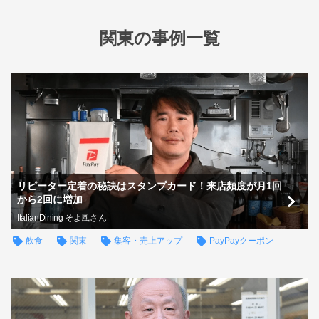
関東の事例一覧
リピーター定着の秘訣はスタンプカード！来店頻度が月1回
から2回に増加
ItalianDining そよ風さん
飲食
関東
集客・売上アップ
PayPayクーポン