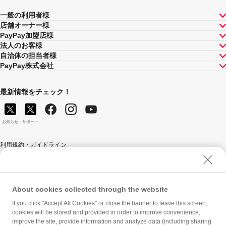
一般の利用者様
店舗オーナー様
PayPay加盟店様
法人のお客様
自治体の担当者様
PayPay株式会社
最新情報をチェック！
お知らせ
サポート
利用規約・ガイドライン
商標・登録商標について
ソフトバンク人権ポリシー
PayPay Code of Ethics & Business Conduct
About cookies collected through the website
プライバシーポリシー
If you click "Accept All Cookies" or close the banner to leave this screen,
cookies will be stored and provided in order to improve convenience,
ユーザープライバシーについて
improve the site, provide information and analyze data (including sharing