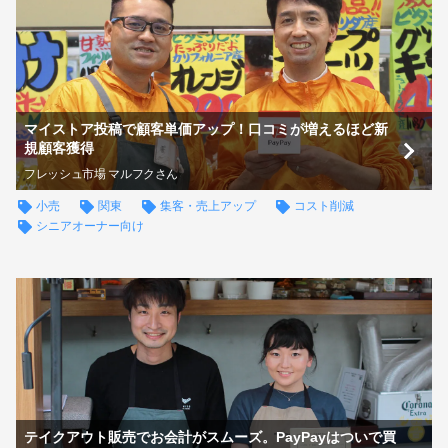
マイストア投稿で顧客単価アップ！口コミが増えるほど新
規顧客獲得
フレッシュ市場 マルフクさん
小売
関東
集客・売上アップ
コスト削減
シニアオーナー向け
テイクアウト販売でお会計がスムーズ。PayPayはついで買