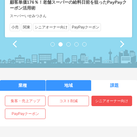
顧客単価176％！老舗スーパーの給料日前を狙ったPayPayク
ーポン活用術
スーパーいせみつさん
小売
関東
シニアオーナー向け
PayPayクーポン
1
2
3
4
5
業種
地域
課題
集客・売上アップ
コスト削減
シニアオーナー向け
PayPayクーポン