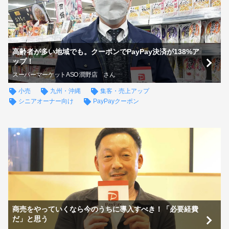
高齢者が多い地域でも。クーポンでPayPay決済が138%ア
ップ！
​スーパーマーケットASO 潤野店 ​さん
小売
九州・沖縄
集客・売上アップ
シニアオーナー向け
PayPayクーポン
商売をやっていくなら今のうちに導入すべき！「必要経費
だ」と思う