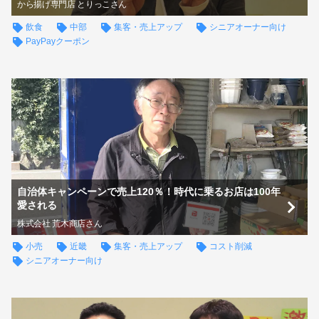
から揚げ専門店 とりっこさん
飲食
中部
集客・売上アップ
シニアオーナー向け
PayPayクーポン
自治体キャンペーンで売上120％！時代に乗るお店は100年
愛される
株式会社 荒木商店さん
小売
近畿
集客・売上アップ
コスト削減
シニアオーナー向け