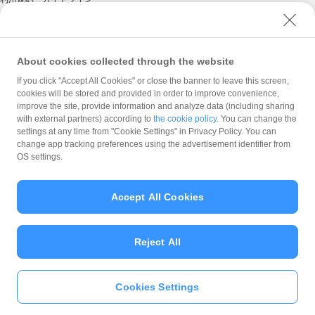
商標・登録商標について
ソフトバンク人権ポリシー
PayPay Code of Ethics & Business Conduct
About cookies collected through the website
プライバシーポリシー
If you click "Accept All Cookies" or close the banner to leave this screen,
cookies will be stored and provided in order to improve convenience,
ユーザープライバシーについて
improve the site, provide information and analyze data (including sharing
ユーザーセキュリティについて
with external partners) according to
the cookie policy
. You can change the
settings at any time from "Cookie Settings" in Privacy Policy. You can
ウェブサイト利用規約
change app tracking preferences using the advertisement identifier from
OS settings.
反社会的勢力に対する方針
勧誘方針
Accept All Cookies
マネロン等基本方針
カスタマーハラスメントに関する当社の考え方
Reject All
Cookies Settings