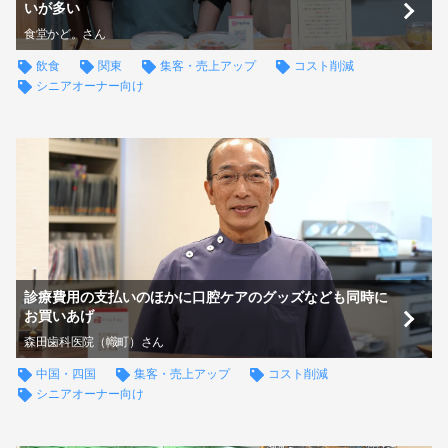
いが多い
食堂かど。さん
飲食
関東
集客・売上アップ
コスト削減
シニアオーナー向け
診療費用の支払いのほかに口腔ケアのグッズなども同時に
お買いあげ
森田歯科医院（幟町）さん
中国・四国
集客・売上アップ
コスト削減
シニアオーナー向け