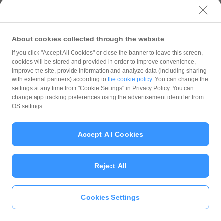
最新情報をチェック！
About cookies collected through the website
If you click "Accept All Cookies" or close the banner to leave this screen,
お知らせ
サポート
cookies will be stored and provided in order to improve convenience,
improve the site, provide information and analyze data (including sharing
利用規約・ガイドライン
with external partners) according to
the cookie policy
. You can change the
settings at any time from "Cookie Settings" in Privacy Policy. You can
商標・登録商標について
change app tracking preferences using the advertisement identifier from
ソフトバンク人権ポリシー
OS settings.
PayPay Code of Ethics & Business Conduct
プライバシーポリシー
Accept All Cookies
ユーザープライバシーについて
ユーザーセキュリティについて
Reject All
ウェブサイト利用規約
反社会的勢力に対する方針
Cookies Settings
勧誘方針
マネロン等基本方針