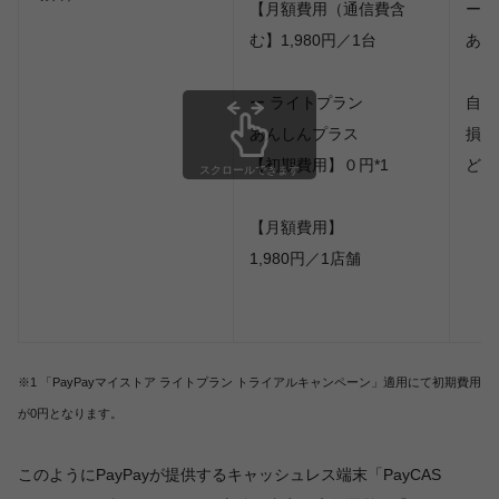
【月額費用（通信費含
ー 
む】1,980円／1台
あん
ー ライトプラン
自然
あんしんプラス
損（
【初期費用】０円*1
ど）
スクロールできます
【月額費用】
1,980円／1店舗
※1 「PayPayマイストア ライトプラン トライアルキャンペーン」適用にて初期費用
が0円となります。
このようにPayPayが提供するキャッシュレス端末「PayCAS