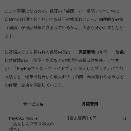
ここで重要になるのが、保証の「範囲」と「期間」です。特に、
店舗での利用で起こりがちな落下や水濡れといった物理的な破損
（物損）が保証対象に含まれているかは、大きな分かれ道となり
ます。
決済端末でよく見られる保障内容は、「
保証期間
: 1年間」「
対象
:
自然故障のみ（落下・水没などの物理的破損は対象外）」です
が、「PayPayマイストア ライトプラン あんしんプラス」にご加
入頂くと、端末出荷日から最大49カ月の間、画面割れや水没など
の修理・交換を保証しています。
サービス名
月額費用
PayCAS Mobile
【端末費用】0円
自然
（あんしんプラス加入の
場合）