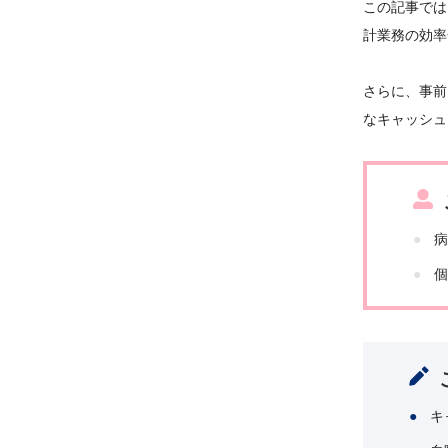
この記事では
計業務の効率
さらに、事前
なキャッシュ
病
個
キ