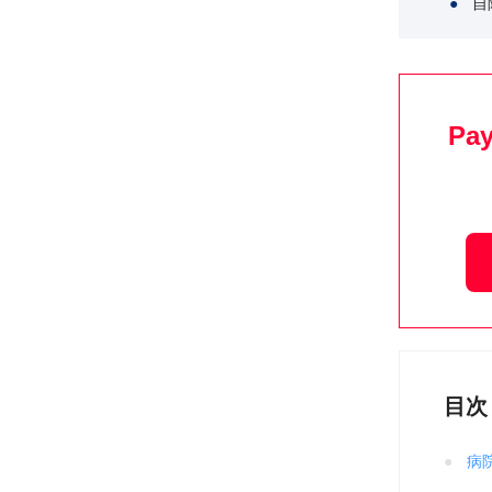
自
P
目次
病