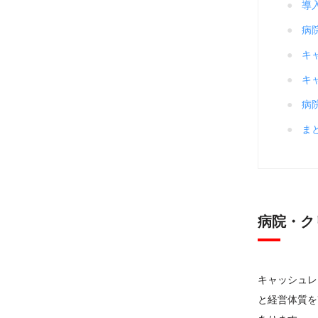
導
病
キ
キ
病
ま
病院・ク
キャッシュレ
と経営体質を