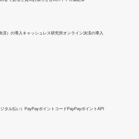
ド決済）の導入
キャッシュレス研究所
オンライン決済の導入
デジタル払い）
PayPayポイントコード
PayPayポイントAPI