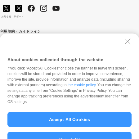
お知らせ
サポート
利用規約・ガイドライン
商標・登録商標について
ソフトバンク人権ポリシー
PayPay Code of Ethics & Business Conduct
About cookies collected through the website
プライバシーポリシー
If you click "Accept All Cookies" or close the banner to leave this screen,
cookies will be stored and provided in order to improve convenience,
ユーザープライバシーについて
improve the site, provide information and analyze data (including sharing
ユーザーセキュリティについて
with external partners) according to
the cookie policy
. You can change the
settings at any time from "Cookie Settings" in Privacy Policy. You can
ウェブサイト利用規約
change app tracking preferences using the advertisement identifier from
反社会的勢力に対する方針
OS settings.
勧誘方針
マネロン等基本方針
Accept All Cookies
カスタマーハラスメントに関する当社の考え方