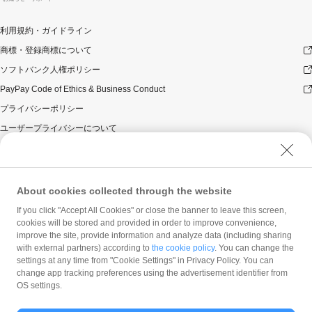
利用規約・ガイドライン
商標・登録商標について
ソフトバンク人権ポリシー
PayPay Code of Ethics & Business Conduct
プライバシーポリシー
ユーザープライバシーについて
ユーザーセキュリティについて
ウェブサイト利用規約
反社会的勢力に対する方針
About cookies collected through the website
勧誘方針
If you click "Accept All Cookies" or close the banner to leave this screen,
cookies will be stored and provided in order to improve convenience,
マネロン等基本方針
improve the site, provide information and analyze data (including sharing
カスタマーハラスメントに関する当社の考え方
with external partners) according to
the cookie policy
. You can change the
settings at any time from "Cookie Settings" in Privacy Policy. You can
change app tracking preferences using the advertisement identifier from
OS settings.