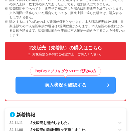
の購入上限口数未満の購入であったとしても、追加購入はできません。
販売期間中であっても、販売予定額に達した場合は即時販売を終了いたします。
支払画面に遷移していた場合であっても、販売上限に達した場合は、購入するこ
とはできません。
購入するにはPayPayの本人確認が必要となります。本人確認審査は1〜3日、書
類撮影での本人確認申請の場合は1週間程度かかります。本人確認の審査にかか
る日数を踏まえて、販売開始前から事前に本人確認手続きをすることを推奨いた
します。
2次販売（先着順）の購入はこちら
対象店舗を事前にご確認の上、ご購入ください。
PayPayアプリを
ダウンロード済みの方
購入状況を確認する
新着情報
24.11.11
2次販売を開始しました。
24.11.08
2次販売の詳細情報を更新しました。