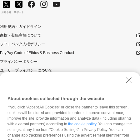
お知らせ
サポート
利用規約・ガイドライン
商標・登録商標について
ソフトバンク人権ポリシー
PayPay Code of Ethics & Business Conduct
プライバシーポリシー
ユーザープライバシーについて
ユーザーセキュリティについて
ウェブサイト利用規約
反社会的勢力に対する方針
About cookies collected through the website
勧誘方針
If you click "Accept All Cookies" or close the banner to leave this screen,
cookies will be stored and provided in order to improve convenience,
マネロン等基本方針
improve the site, provide information and analyze data (including sharing
カスタマーハラスメントに関する当社の考え方
with external partners) according to
the cookie policy
. You can change the
settings at any time from "Cookie Settings" in Privacy Policy. You can
change app tracking preferences using the advertisement identifier from