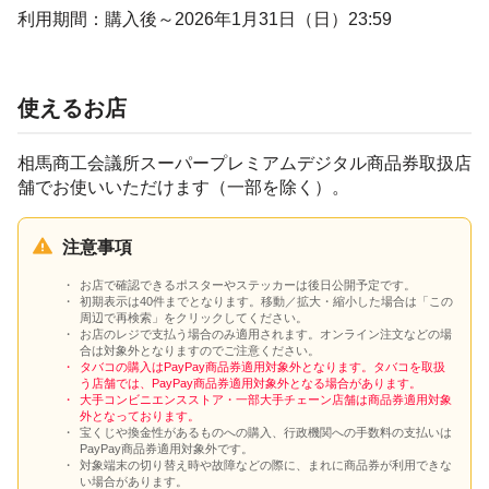
利用期間：
購入後～2026年1月31日（日）23:59
使えるお店
相馬商工会議所スーパープレミアムデジタル商品券取扱店
舗でお使いいただけます（一部を除く）。
注意事項
お店で確認できるポスターやステッカーは後日公開予定です。
初期表示は40件までとなります。移動／拡大・縮小した場合は「この
周辺で再検索」をクリックしてください。
お店のレジで支払う場合のみ適用されます。オンライン注文などの場
合は対象外となりますのでご注意ください。
タバコの購入はPayPay商品券適用対象外となります。タバコを取扱
う店舗では、PayPay商品券適用対象外となる場合があります。
大手コンビニエンスストア・一部大手チェーン店舗は商品券適用対象
外となっております。
宝くじや換金性があるものへの購入、行政機関への手数料の支払いは
PayPay商品券適用対象外です。
対象端末の切り替え時や故障などの際に、まれに商品券が利用できな
い場合があります。