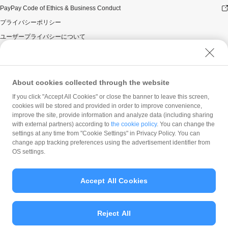
PayPay Code of Ethics & Business Conduct
プライバシーポリシー
ユーザープライバシーについて
ユーザーセキュリティについて
ウェブサイト利用規約
反社会的勢力に対する方針
About cookies collected through the website
勧誘方針
If you click "Accept All Cookies" or close the banner to leave this screen,
cookies will be stored and provided in order to improve convenience,
マネロン等基本方針
improve the site, provide information and analyze data (including sharing
カスタマーハラスメントに関する当社の考え方
with external partners) according to
the cookie policy
. You can change the
settings at any time from "Cookie Settings" in Privacy Policy. You can
change app tracking preferences using the advertisement identifier from
OS settings.
Accept All Cookies
© PayPay Corporation
Reject All