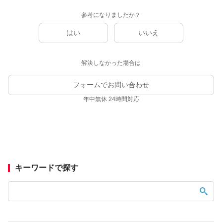
参考になりましたか？
はい
いいえ
解決しなかった場合は
フォームでお問い合わせ
年中無休 24時間対応
キーワードで探す