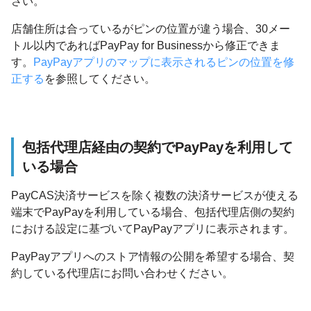
さい。
店舗住所は合っているがピンの位置が違う場合、30メー
トル以内であればPayPay for Businessから修正できま
す。
PayPayアプリのマップに表示されるピンの位置を修
正する
を参照してください。
包括代理店経由の契約でPayPayを利用して
いる場合
PayCAS決済サービスを除く複数の決済サービスが使える
端末でPayPayを利用している場合、包括代理店側の契約
における設定に基づいてPayPayアプリに表示されます。
PayPayアプリへのストア情報の公開を希望する場合、契
約している代理店にお問い合わせください。