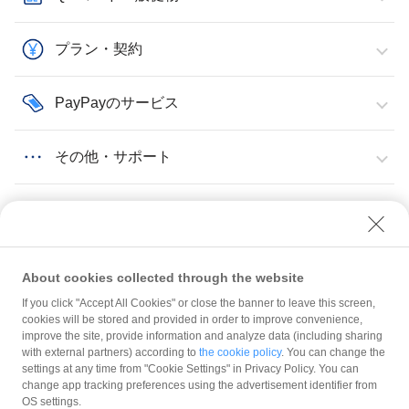
プラン・契約
PayPayのサービス
その他・サポート
About cookies collected through the website
If you click "Accept All Cookies" or close the banner to leave this screen,
登録情報の確認・変更
ストア情報
PayPayアプリのマップに表示されるピンの位置を修正する
cookies will be stored and provided in order to improve convenience,
improve the site, provide information and analyze data (including sharing
with external partners) according to
the cookie policy
. You can change the
規約
settings at any time from "Cookie Settings" in Privacy Policy. You can
ガイドライン
change app tracking preferences using the advertisement identifier from
OS settings.