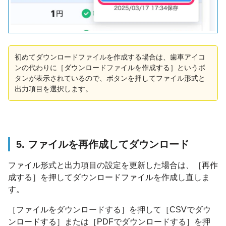
初めてダウンロードファイルを作成する場合は、歯車アイコ
ンの代わりに［ダウンロードファイルを作成する］というボ
タンが表示されているので、ボタンを押してファイル形式と
出力項目を選択します。
5. ファイルを再作成してダウンロード
ファイル形式と出力項目の設定を更新した場合は、［再作
成する］を押してダウンロードファイルを作成し直しま
す。
［ファイルをダウンロードする］を押して［CSVでダウ
ンロードする］または［PDFでダウンロードする］を押