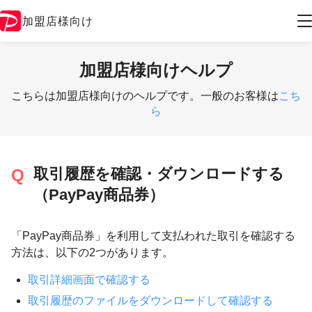
加盟店様向け
加盟店様向けヘルプ
こちらは加盟店様向けのヘルプです。一般のお客様は
こち
ら
取引履歴を確認・ダウンロードする
（PayPay商品券）
「PayPay商品券」を利用して支払われた取引を確認する
方法は、以下の2つがあります。
取引詳細画面で確認する
取引履歴のファイルをダウンロードして確認する