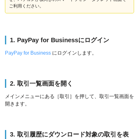
ご利用ください。
1. PayPay for Businessにログイン
PayPay for Business
にログインします。
2. 取引一覧画面を開く
メインメニューにある［取引］を押して、取引一覧画面を
開きます。
3. 取引履歴にダウンロード対象の取引を表