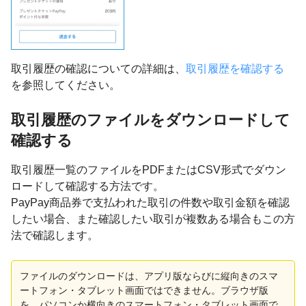
取引履歴の確認についての詳細は、
取引履歴を確認する
を参照してください。
取引履歴のファイルをダウンロードして
確認する
取引履歴一覧のファイルをPDFまたはCSV形式でダウン
ロードして確認する方法です。
PayPay商品券で支払われた取引の件数や取引金額を確認
したい場合、また確認したい取引が複数ある場合もこの方
法で確認します。
ファイルのダウンロードは、アプリ版ならびに縦向きのスマ
ートフォン・タブレット画面ではできません。ブラウザ版
を、パソコンか横向きのスマートフォン・タブレット画面で