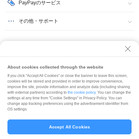
PayPayのサービス
その他・サポート
About cookies collected through the website
PayPayのサービス
PayCAS決済サービス
If you click "Accept All Cookies" or close the banner to leave this screen,
PayPayマイストア ライトプランの利用料金（PayCAS決済サービス利用中の加盟
店）
cookies will be stored and provided in order to improve convenience,
improve the site, provide information and analyze data (including sharing
with external partners) according to
the cookie policy
. You can change the
規約
settings at any time from "Cookie Settings" in Privacy Policy. You can
ガイドライン
change app tracking preferences using the advertisement identifier from
OS settings.
最新情報をチェック！
Accept All Cookies
加盟店サポート