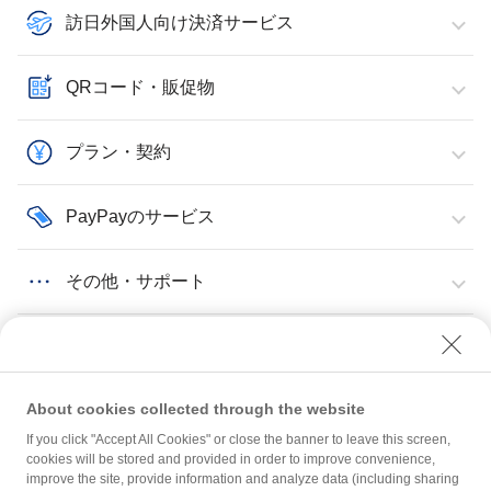
訪日外国人向け決済サービス
QRコード・販促物
プラン・契約
PayPayのサービス
その他・サポート
About cookies collected through the website
If you click "Accept All Cookies" or close the banner to leave this screen,
PayPayのサービス
PayPay商品券
他社カード利用券とは
cookies will be stored and provided in order to improve convenience,
improve the site, provide information and analyze data (including sharing