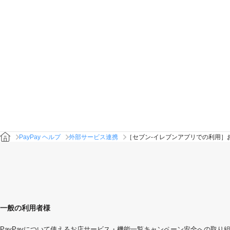
PayPay ヘルプ
外部サービス連携
［セブン-イレブンアプリでの利用］
一般の利用者様
PayPayについて
使えるお店
サービス・機能一覧
キャンペーン
安全への取り