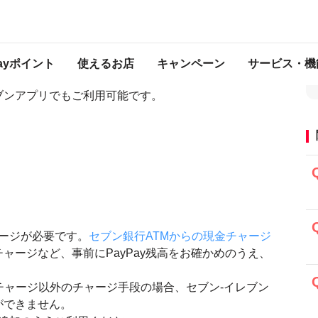
お支払い方法について
アプリでの利用］お支払い方法について
Payポイント
使えるお店
キャンペーン
サービス・機
ブンアプリでもご利用可能です。
ャージが必要です。
セブン銀行ATMからの現金チャージ
ャージなど、事前にPayPay残高をお確かめのうえ、
チャージ以外のチャージ手段の場合、セブン-イレブン
ができません。