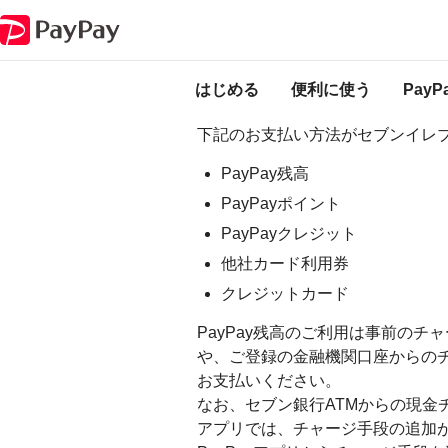
PayPay ヘルプ
外部サービス連携
［セブン-イレブンアプリでの利用］
［セブン-イレブン
はじめる
便利に使う
Pay
下記のお支払い方法がセブンイレ
PayPay残高
PayPayポイント
PayPayクレジット
他社カード利用券
クレジットカード
PayPay残高のご利用は事前のチ
や、ご登録の金融機関口座からのチ
お支払いください。
なお、セブン銀行ATMからの現金
アプリでは、チャージ手段の追加