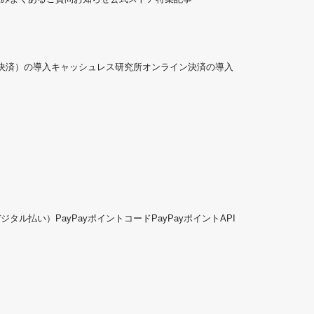
ド決済）の導入
キャッシュレス研究所
オンライン決済の導入
デジタル払い）
PayPayポイントコード
PayPayポイントAPI