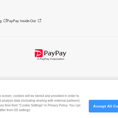
g
PayPay Inside-Out
© PayPay Corporation
is screen, cookies will be stored and provided in order to
 analyze data (including sharing with external partners)
any time from "Cookie Settings" in Privacy Policy. You can
Accept All C
Payアプリ
をダウンロード
＞＞
fier from OS settings.