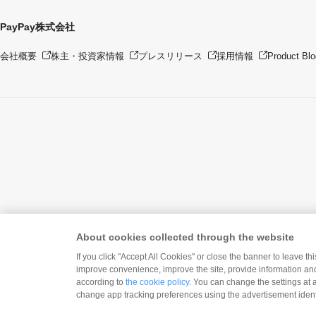
PayPay株式会社
会社概要
株主・投資家情報
プレスリリース
採用情報
Product Blo
About cookies collected through the website
If you click "Accept All Cookies" or close the banner to leave th
improve convenience, improve the site, provide information and
according to
the cookie policy
. You can change the settings at 
いますぐ
Pay
change app tracking preferences using the advertisement identi