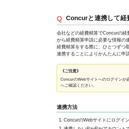
Concurと連携して
会社などの経費精算でConcurの
から経費精算申請に必要な情報の
経費精算をする際に、ひとつずつ取引
連携することによりかんたんに申
《ご注意》
ConcurのWebサイトへのログイン
へご確認ください。
連携方法
ConcurのWebサイトにログインし
連携したいPayPayアカウン