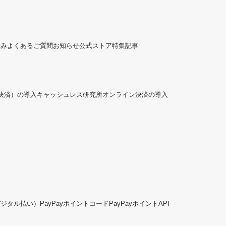
組み
よくあるご質問
お知らせ
公式ストア
特集記事
ド決済）の導入
キャッシュレス研究所
オンライン決済の導入
デジタル払い）
PayPayポイントコード
PayPayポイントAPI