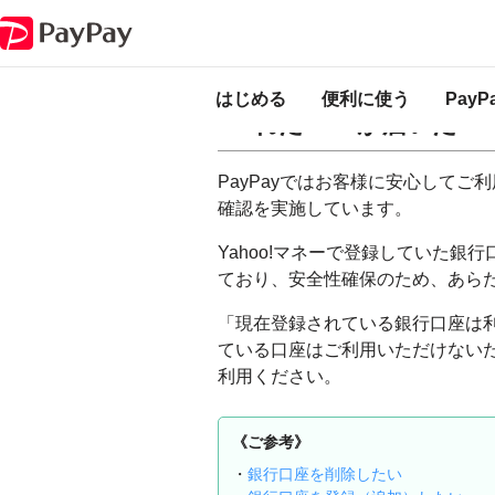
PayPay ヘルプ
「現在登録されている銀行口座は利用できません」と書か
「現在登録されてい
はじめる
便利に使う
Pay
れたSMSが届いた
PayPayではお客様に安心して
確認を実施しています。
Yahoo!マネーで登録していた
ており、安全性確保のため、あら
「現在登録されている銀行口座は利
ている口座はご利用いただけない
利用ください。
《ご参考》
・
銀行口座を削除したい