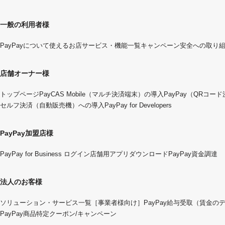
一般の利用者様
PayPayについて
使えるお店
サービス・機能一覧
キャンペーン
安全への取り
店舗オーナー様
トップページ
PayCAS Mobile（マルチ決済端末）の導入
PayPay（QRコー
セルフ決済（自動販売機）への導入
PayPay for Developers
PayPay加盟店様
PayPay for Business ログイン
店舗用アプリダウンロード
PayPay資金調達
法人のお客様
ソリューション・サービス一覧
［事業者様向け］PayPay給与受取（賃金の
PayPay商品特定クーポン/キャンペーン