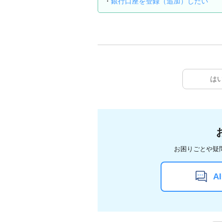
・
銀行口座を登録（追加）したい
は
お困りごとや疑
A