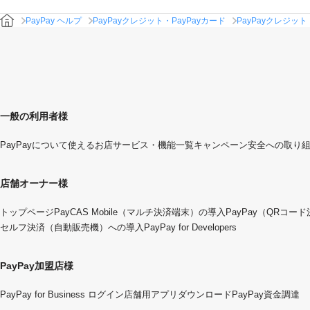
PayPay ヘルプ
PayPayクレジット・PayPayカード
PayPayクレジット
一般の利用者様
PayPayについて
使えるお店
サービス・機能一覧
キャンペーン
安全への取り
店舗オーナー様
トップページ
PayCAS Mobile（マルチ決済端末）の導入
PayPay（QRコー
セルフ決済（自動販売機）への導入
PayPay for Developers
PayPay加盟店様
PayPay for Business ログイン
店舗用アプリダウンロード
PayPay資金調達