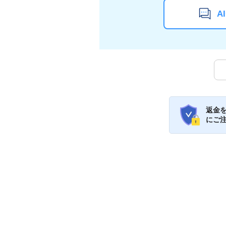
A
返金
にご