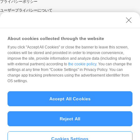
プライバシーポリシー
ユーザープライバシーについて
ユーザーセキュリティについて
ウェブサイト利用規約
反社会的勢力に対する方針
About cookies collected through the website
勧誘方針
If you click "Accept All Cookies" or close the banner to leave this screen,
cookies will be stored and provided in order to improve convenience,
マネロン等基本方針
improve the site, provide information and analyze data (including sharing
カスタマーハラスメントに関する当社の考え方
with external partners) according to
the cookie policy
. You can change the
settings at any time from "Cookie Settings" in Privacy Policy. You can
change app tracking preferences using the advertisement identifier from
OS settings.
Accept All Cookies
© PayPay Corporation
Reject All
Cookies Settings