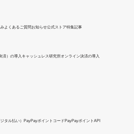
組み
よくあるご質問
お知らせ
公式ストア
特集記事
ド決済）の導入
キャッシュレス研究所
オンライン決済の導入
デジタル払い）
PayPayポイントコード
PayPayポイントAPI