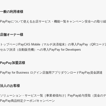
一般の利用者様
PayPayについて
使えるお店
サービス・機能一覧
キャンペーン
安全への取り
店舗オーナー様
トップページ
PayCAS Mobile（マルチ決済端末）の導入
PayPay（QRコー
セルフ決済（自動販売機）への導入
PayPay for Developers
PayPay加盟店様
PayPay for Business ログイン
店舗用アプリダウンロード
PayPay資金調達
法人のお客様
ソリューション・サービス一覧
［事業者様向け］PayPay給与受取（賃金の
PayPay商品特定クーポン/キャンペーン