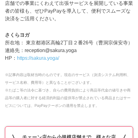
店舗での事業にくわえて出張サービスを展開している事業
者の皆様も、ぜひPayPayを導入して、便利でスムーズな
決済をご活用ください。
さくらヨガ
所在地： 東京都港区高輪2丁目２番26号（曹洞宗保安寺）
連絡先：reception@sakura.yoga
HP：
https://sakura.yoga/
※記事内容は取材当時のものです。現在のサービス（決済システム利用料、
サービス名称、費用等）と異なることがございます。
※たばこ等の法令に基づき、自らの費用負担により商品等代金の値引きや商
品等の購入者に対する経済的利益の提供等が禁止されている商品またはサー
ビスについては、PayPayクーポンの適用を禁止します。
チェーン店から小規模店舗まで、様々な店