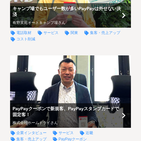
キャンプ場でもユーザー数が多いPayPayは外せない決
済
有野実苑オートキャンプ場さん
電話取材
サービス
関東
集客・売上アップ
コスト削減
PayPayクーポンで新規客、PayPayスタンプカードで
固定客！
株式会社ホームドライさん
企業インタビュー
サービス
近畿
集客・売上アップ
PayPayクーポン