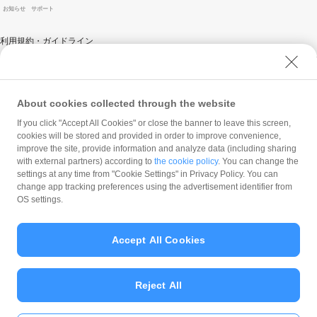
お知らせ
サポート
利用規約・ガイドライン
商標・登録商標について
ソフトバンク人権ポリシー
PayPay Code of Ethics & Business Conduct
About cookies collected through the website
プライバシーポリシー
If you click "Accept All Cookies" or close the banner to leave this screen,
cookies will be stored and provided in order to improve convenience,
ユーザープライバシーについて
improve the site, provide information and analyze data (including sharing
ユーザーセキュリティについて
with external partners) according to
the cookie policy
. You can change the
settings at any time from "Cookie Settings" in Privacy Policy. You can
ウェブサイト利用規約
change app tracking preferences using the advertisement identifier from
OS settings.
反社会的勢力に対する方針
勧誘方針
Accept All Cookies
マネロン等基本方針
カスタマーハラスメントに関する当社の考え方
Reject All