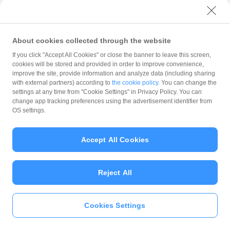
About cookies collected through the website
If you click "Accept All Cookies" or close the banner to leave this screen,
cookies will be stored and provided in order to improve convenience,
improve the site, provide information and analyze data (including sharing
with external partners) according to
the cookie policy
. You can change the
settings at any time from "Cookie Settings" in Privacy Policy. You can
change app tracking preferences using the advertisement identifier from
OS settings.
コンタクトレス決済は、名前のとおり非接触、つまり、「かざ
Accept All Cookies
す」だけで決済が完了するため、消費者にとっても店舗にとって
も支払いの手続きが楽です。サインも暗証番号も必要ないので支
Reject All
払いの手間がかかりません。
ただし、それだけ簡単に支払いができるので、万が一落とした
Cookies Settings
り、盗まれたりしたときには不正利用されるリスクがあります。