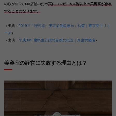
の数が約58,000店舗のため
実にコンビニの4倍以上の美容室が存在
することになります。
（出典：
2019年「理容業・美容業倒産動向」調査｜東京商工リサ
ーチ
）
（出典：
平成30年度衛生行政報告例の概況｜厚生労働省
）
美容室の経営に失敗する理由とは？