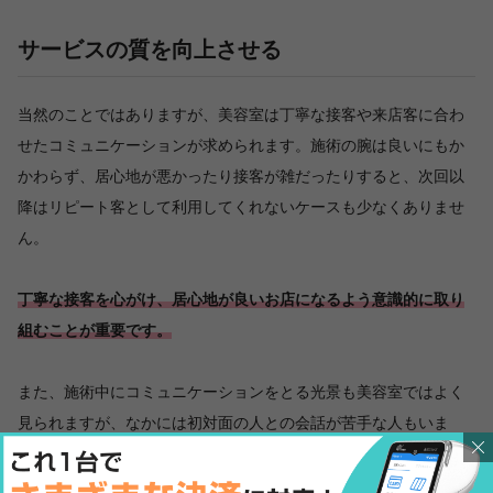
サービスの質を向上させる
当然のことではありますが、美容室は丁寧な接客や来店客に合わ
せたコミュニケーションが求められます。施術の腕は良いにもか
かわらず、居心地が悪かったり接客が雑だったりすると、次回以
降はリピート客として利用してくれないケースも少なくありませ
ん。
丁寧な接客を心がけ、居心地が良いお店になるよう意識的に取り
組むことが重要です。
また、施術中にコミュニケーションをとる光景も美容室ではよく
見られますが、なかには初対面の人との会話が苦手な人もいま
す。無条件に誰に対しても積極的にコミュニケーションをとれば
良いというものでもなく、あくまでもその人の雰囲気や会話の内