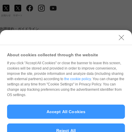
お知らせ
サポート
利用規約・ガイドライン
商標・登録商標について
ソフトバンク人権ポリシー
PayPay Code of Ethics & Business Conduct
About cookies collected through the website
プライバシーポリシー
If you click "Accept All Cookies" or close the banner to leave this screen,
cookies will be stored and provided in order to improve convenience,
ユーザープライバシーについて
improve the site, provide information and analyze data (including sharing
ユーザーセキュリティについて
with external partners) according to
the cookie policy
. You can change the
settings at any time from "Cookie Settings" in Privacy Policy. You can
ウェブサイト利用規約
change app tracking preferences using the advertisement identifier from
OS settings.
反社会的勢力に対する方針
勧誘方針
Accept All Cookies
マネロン等基本方針
カスタマーハラスメントに関する当社の考え方
Reject All