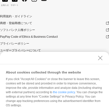
お知らせ
サポート
利用規約・ガイドライン
商標・登録商標について
ソフトバンク人権ポリシー
PayPay Code of Ethics & Business Conduct
プライバシーポリシー
ユーザープライバシーについて
ユーザーセキュリティについて
ウェブサイト利用規約
反社会的勢力に対する方針
About cookies collected through the website
勧誘方針
If you click "Accept All Cookies" or close the banner to leave this screen,
cookies will be stored and provided in order to improve convenience,
マネロン等基本方針
improve the site, provide information and analyze data (including sharing
カスタマーハラスメントに関する当社の考え方
with external partners) according to
the cookie policy
. You can change the
settings at any time from "Cookie Settings" in Privacy Policy. You can
change app tracking preferences using the advertisement identifier from
OS settings.